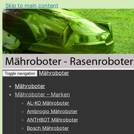
Skip to main content
Mähroboter
Toggle navigation
Mähroboter
Mähroboter – Marken
AL-KO Mähroboter
Ambrogio Mähroboter
ANTHBOT Mähroboter
Bosch Mähroboter