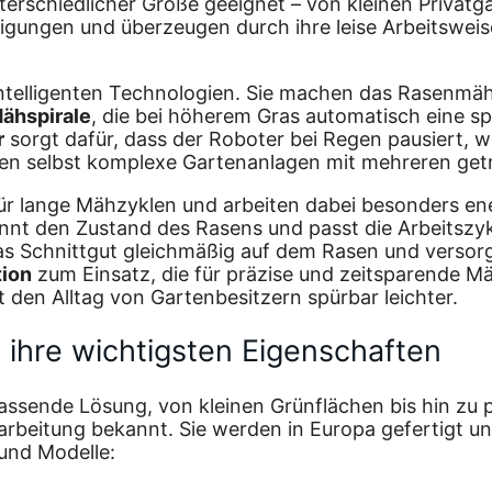
rschiedlicher Größe geeignet – von kleinen Privatgär
gungen und überzeugen durch ihre leise Arbeitsweis
telligenten Technologien. Sie machen das Rasenmähen
Mähspirale
, die bei höherem Gras automatisch eine sp
r
sorgt dafür, dass der Roboter bei Regen pausiert, 
n selbst komplexe Gartenanlagen mit mehreren getr
r lange Mähzyklen und arbeiten dabei besonders energ
t den Zustand des Rasens und passt die Arbeitszykl
as Schnittgut gleichmäßig auf dem Rasen und versorg
tion
zum Einsatz, die für präzise und zeitsparende M
den Alltag von Gartenbesitzern spürbar leichter.
ihre wichtigsten Eigenschaften
ssende Lösung, von kleinen Grünflächen bis hin zu pr
beitung bekannt. Sie werden in Europa gefertigt und
 und Modelle: