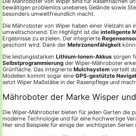
Die Mähroboter von Wiper sind für Rasenflächen unte
bewältigen problemlos unebenes Gelände sowie Stei
besonders umweltfreundlich macht.
Die Mähroboter von Wiper haben einer Vielzahl an in
umweltschonend. Ein Highlight ist die
intelligente 
Ergebnisse zu erzielen. Der integrierte
Regensenso
geschont wird. Dank der
Mehrzonenfähigkeit
könne
Die leistungsstarken
Lithium-Ionen-Akkus
sorgen fü
Selbstprogrammierung
der Wiper-Mähroboter erkenn
Grünfläche. Das integrierte
Mulchsystem
verteilt d
Modellen kommt sogar eine
GPS-gestützte Naviga
setzt Wiper Maßstäbe in der Rasenpflege und macht 
Mähroboter der Marke Wisper und 
Die Wiper-Mähroboter bieten für jeden Garten die pa
moderne Technologie und für eine hochwertige Verar
Hier sind Beispiele für einige der wichtigsten Serien