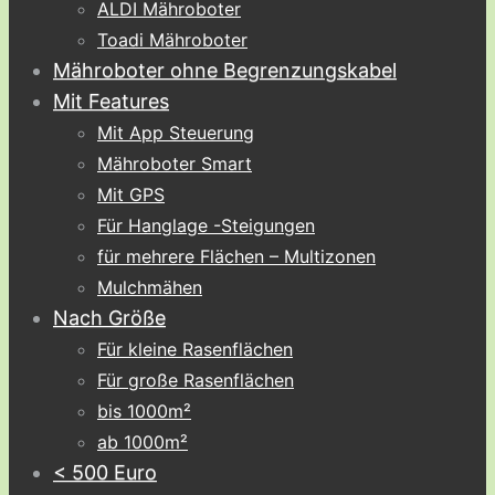
ALDI Mähroboter
Toadi Mähroboter
Mähroboter ohne Begrenzungskabel
Mit Features
Mit App Steuerung
Mähroboter Smart
Mit GPS
Für Hanglage -Steigungen
für mehrere Flächen – Multizonen
Mulchmähen
Nach Größe
Für kleine Rasenflächen
Für große Rasenflächen
bis 1000m²
ab 1000m²
< 500 Euro